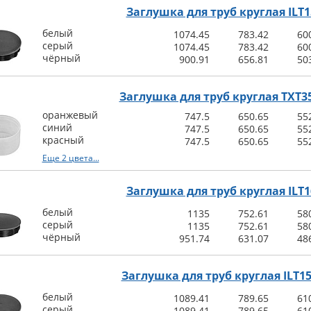
Заглушка для труб круглая ILT1
белый
1074.45
783.42
60
серый
1074.45
783.42
60
чёрный
900.91
656.81
50
Заглушка для труб круглая TXT35
оранжевый
747.5
650.65
55
синий
747.5
650.65
55
красный
747.5
650.65
55
Еще 2 цвета...
Заглушка для труб круглая ILT1
белый
1135
752.61
58
серый
1135
752.61
58
чёрный
951.74
631.07
48
Заглушка для труб круглая ILT15
белый
1089.41
789.65
61
серый
1089.41
789.65
61