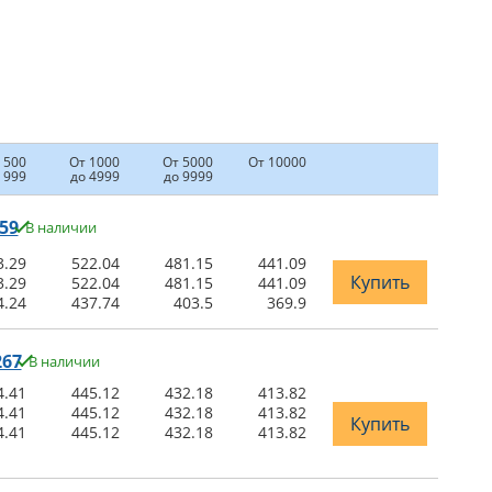
 500
От 1000
От 5000
От 10000
 999
до 4999
до 9999
59
В наличии
3.29
522.04
481.15
441.09
Купить
3.29
522.04
481.15
441.09
4.24
437.74
403.5
369.9
267
В наличии
4.41
445.12
432.18
413.82
4.41
445.12
432.18
413.82
Купить
4.41
445.12
432.18
413.82