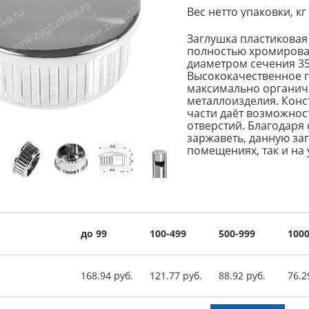
Вес нетто упаковки, кг
Заглушка пластиковая
полностью хромирован
диаметром сечения 35
Высококачественное г
максимально органич
металлоизделия. Конс
части даёт возможнос
отверстий. Благодаря 
заржаветь, данную за
помещениях, так и на 
до 99
100-499
500-999
1000
168.94 руб.
121.77 руб.
88.92 руб.
76.2