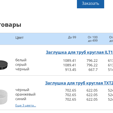
Заказать
товары
Цвет
До 99
От 100
От
до 499
до
Заглушка для труб круглая ILT1
белый
1089.41
796.22
61
серый
1089.41
796.22
61
чёрный
913.45
667.7
51
Заглушка для труб круглая TXT
чёрный
702.65
622.05
52
оранжевый
702.65
622.05
52
синий
702.65
622.05
52
Еще 3 цвета...