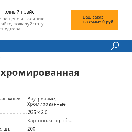
ь полный прайс
Ваш заказ
 по цене и наличию
на сумму
0 руб.
няйте, пожалуйста, у
енеджера
е
м хромированная
заглушек
Внутренние,
Хромированные
Ø35 x 2.0
Картонная коробка
, шт.
200