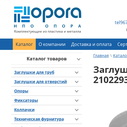
tel9
Комплектующие из пластика и металла
Каталог
О компании
Доставка и оплата
Сер
Главная
Катало
Каталог товаров
Заглуш
Заглушки для труб
210229
Заглушки для отверстий
Опоры
Фиксаторы
Колпачки
Техническая фурнитура