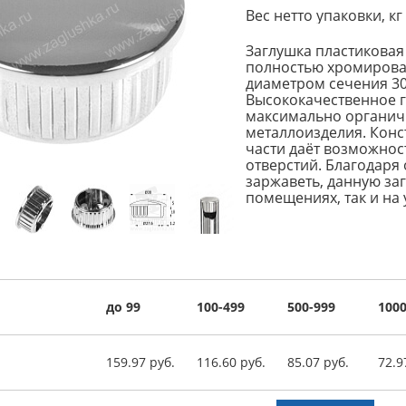
Вес нетто упаковки, кг
Заглушка пластиковая
полностью хромирован
диаметром сечения 30
Высококачественное г
максимально органич
металлоизделия. Конс
части даёт возможнос
отверстий. Благодаря 
заржаветь, данную за
помещениях, так и на 
до 99
100-499
500-999
1000
159.97 руб.
116.60 руб.
85.07 руб.
72.9