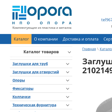
tel9
Комплектующие из пластика и металла
Каталог
О компании
Доставка и оплата
Сер
Главная
Катало
Каталог товаров
Заглуш
Заглушки для труб
210214
Заглушки для отверстий
Опоры
Фиксаторы
Колпачки
Техническая фурнитура