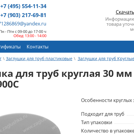
+7 (495) 554-11-34
Скачат
+7 (903) 217-69-81
Информацию
671286869@yandex.ru
товара уточ
м
Пн - Птн с 09-00 до 17-00 ч
Обед: 13:00 - 14:00
тификаты
Контакты
г
Заглушки для труб пластиковые
Заглушки для труб Круглы
ка для труб круглая 30 м
900C
Особенности круглых 
Подходит для труб
Тип упаковки
Количество в упаковке