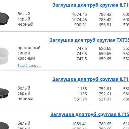
Заглушка для труб круглая ILT1
белый
1074.45
783.42
60
серый
1074.45
783.42
60
чёрный
900.91
656.81
50
Заглушка для труб круглая TXT35
оранжевый
747.5
650.65
55
синий
747.5
650.65
55
красный
747.5
650.65
55
Еще 2 цвета...
Заглушка для труб круглая ILT1
белый
1135
752.61
58
серый
1135
752.61
58
чёрный
951.74
631.07
48
Заглушка для труб круглая ILT15
белый
1089.41
789.65
61
серый
1089.41
789.65
61