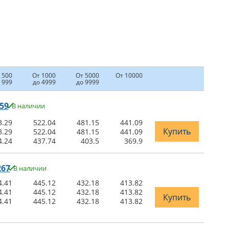
 500
От 1000
От 5000
От 10000
 999
до 4999
до 9999
59
В наличии
3.29
522.04
481.15
441.09
Купить
3.29
522.04
481.15
441.09
4.24
437.74
403.5
369.9
267
В наличии
4.41
445.12
432.18
413.82
4.41
445.12
432.18
413.82
Купить
4.41
445.12
432.18
413.82