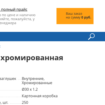
ь полный прайс
Ваш заказ
 по цене и наличию
на сумму
0 руб.
няйте, пожалуйста, у
енеджера
е
м хромированная
заглушек
Внутренние,
Хромированные
Ø30 x 1.2
Картонная коробка
, шт.
250