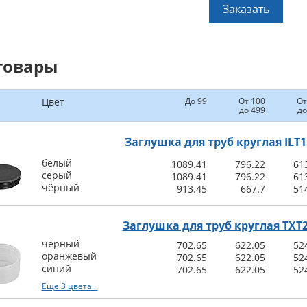
Заказать
товары
Цвет
До 99
От 100
От
до 499
до
Заглушка для труб круглая ILT1
белый
1089.41
796.22
61
серый
1089.41
796.22
61
чёрный
913.45
667.7
51
Заглушка для труб круглая TXT
чёрный
702.65
622.05
52
оранжевый
702.65
622.05
52
синий
702.65
622.05
52
Еще 3 цвета...