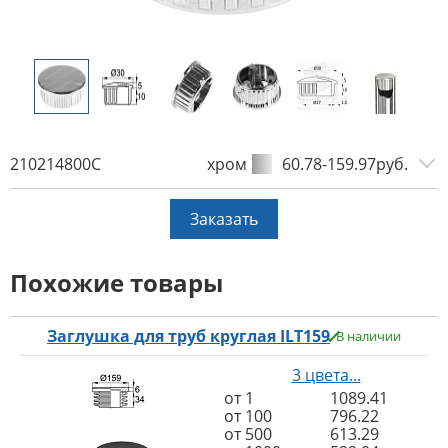
210214800C
хром
60.78-159.97руб.
Заказать
Похожие товары
Заглушка для труб круглая ILT159
В наличии
3 цвета...
от 1
1089.41
от 100
796.22
от 500
613.29