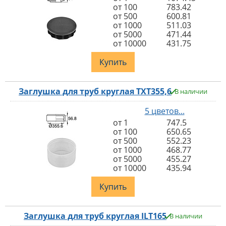
от 100
783.42
от 500
600.81
от 1000
511.03
от 5000
471.44
от 10000
431.75
Купить
Заглушка для труб круглая TXT355,6
В наличии
5 цветов...
от 1
747.5
от 100
650.65
от 500
552.23
от 1000
468.77
от 5000
455.27
от 10000
435.94
Купить
Заглушка для труб круглая ILT165
В наличии