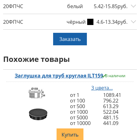
20ФПЧС
белый
5.42-15.85руб.
20ФПЧС
чёрный
4.6-13.34руб.
Заказать
Похожие товары
Заглушка для труб круглая ILT159
В наличии
3 цвета...
от 1
1089.41
от 100
796.22
от 500
613.29
от 1000
522.04
от 5000
481.15
от 10000
441.09
Купить