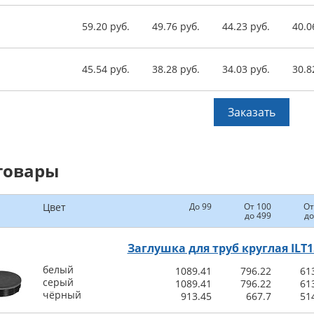
59.20 руб.
49.76 руб.
44.23 руб.
40.0
45.54 руб.
38.28 руб.
34.03 руб.
30.8
Заказать
товары
Цвет
До 99
От 100
От
до 499
до
Заглушка для труб круглая ILT1
белый
1089.41
796.22
61
серый
1089.41
796.22
61
чёрный
913.45
667.7
51