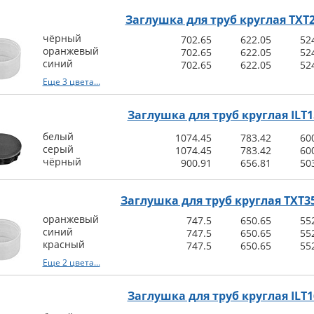
Заглушка для труб круглая TXT
чёрный
702.65
622.05
52
оранжевый
702.65
622.05
52
синий
702.65
622.05
52
Еще 3 цвета...
Заглушка для труб круглая ILT1
белый
1074.45
783.42
60
серый
1074.45
783.42
60
чёрный
900.91
656.81
50
Заглушка для труб круглая TXT35
оранжевый
747.5
650.65
55
синий
747.5
650.65
55
красный
747.5
650.65
55
Еще 2 цвета...
Заглушка для труб круглая ILT1