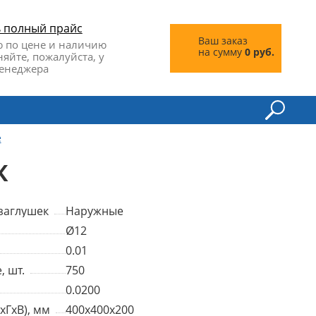
ь полный прайс
Ваш заказ
 по цене и наличию
на сумму
0 руб.
няйте, пожалуйста, у
енеджера
е
К
заглушек
Наружные
Ø12
0.01
, шт.
750
0.0200
хГхВ), мм
400x400x200