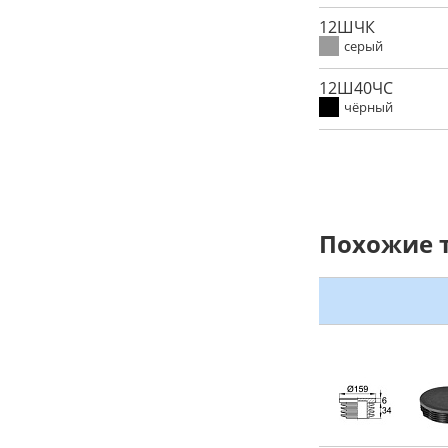
12ШЧК
серый
12Ш40ЧС
чёрный
Похожие 