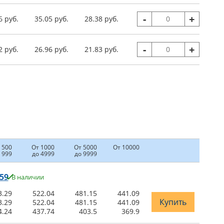
-
+
6 руб.
35.05 руб.
28.38 руб.
-
+
2 руб.
26.96 руб.
21.83 руб.
 500
От 1000
От 5000
От 10000
 999
до 4999
до 9999
59
В наличии
3.29
522.04
481.15
441.09
Купить
3.29
522.04
481.15
441.09
4.24
437.74
403.5
369.9