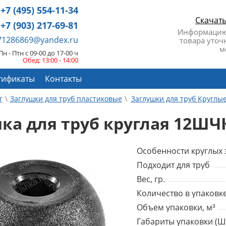
+7 (495) 554-11-34
Скачат
+7 (903) 217-69-81
Информацию
671286869@yandex.ru
товара уточ
м
Пн - Птн с 09-00 до 17-00 ч
Обед: 13:00 - 14:00
тификаты
Контакты
г
Заглушки для труб пластиковые
Заглушки для труб Круглы
ка для труб круглая 12ШЧ
Особенности круглых 
Подходит для труб
Вес, гр.
Количество в упаковке
Объем упаковки, м³
Габариты упаковки (Ш