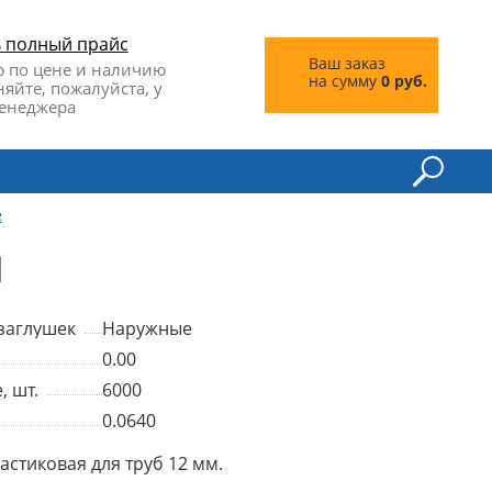
ь полный прайс
Ваш заказ
 по цене и наличию
на сумму
0 руб.
няйте, пожалуйста, у
енеджера
е
Н
заглушек
Наружные
0.00
, шт.
6000
0.0640
стиковая для труб 12 мм.