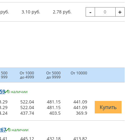
-
+
 руб.
3.10 руб.
2.78 руб.
 500
От 1000
От 5000
От 10000
 999
до 4999
до 9999
59
В наличии
3.29
522.04
481.15
441.09
Купить
3.29
522.04
481.15
441.09
4.24
437.74
403.5
369.9
267
В наличии
4.41
445.12
432.18
413.82