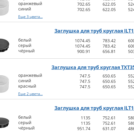
оранжевый
702.65
622.05
52
синий
702.65
622.05
52
Еще 3 цвета...
Заглушка для труб круглая ILT1
белый
1074.45
783.42
60
серый
1074.45
783.42
60
чёрный
900.91
656.81
50
Заглушка для труб круглая TXT35
оранжевый
747.5
650.65
55
синий
747.5
650.65
55
красный
747.5
650.65
55
Еще 2 цвета...
Заглушка для труб круглая ILT1
белый
1135
752.61
58
серый
1135
752.61
58
чёрный
951.74
631.07
48