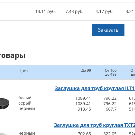
13.11 руб.
7.48 руб.
4.17 руб.
3.21
Заказать
товары
Цвет
До 99
От 100
От
до 499
до
Заглушка для труб круглая ILT1
белый
1089.41
796.22
61
серый
1089.41
796.22
61
чёрный
913.45
667.7
51
Заглушка для труб круглая TXT
чёрный
702.65
622.05
52