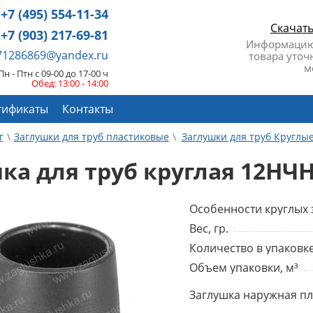
+7 (495) 554-11-34
Скачат
+7 (903) 217-69-81
Информацию
671286869@yandex.ru
товара уточ
м
Пн - Птн с 09-00 до 17-00 ч
Обед: 13:00 - 14:00
тификаты
Контакты
г
Заглушки для труб пластиковые
Заглушки для труб Круглы
ка для труб круглая 12НЧ
Особенности круглых 
Вес, гр.
Количество в упаковке
Объем упаковки, м³
Заглушка наружная пла