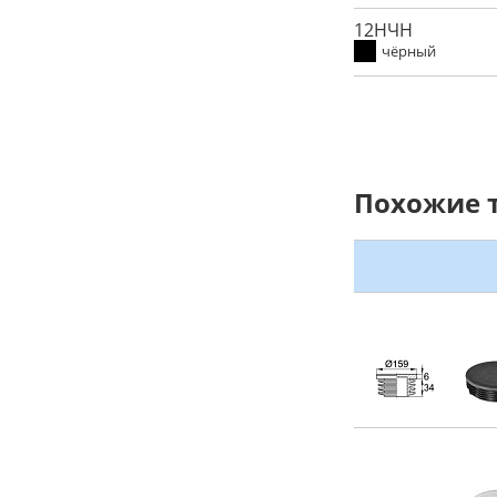
12НЧН
чёрный
Похожие 