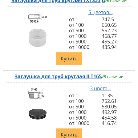
Заглушка для труб круглая TXT355,6
В наличии
5 цветов...
от 1
747.5
от 100
650.65
от 500
552.23
от 1000
468.77
от 5000
455.27
от 10000
435.94
Купить
Заглушка для труб круглая ILT165
В наличии
3 цвета...
от 1
1135
от 100
752.61
от 500
580.05
от 1000
492.97
от 5000
454.58
от 10000
416.74
Купить