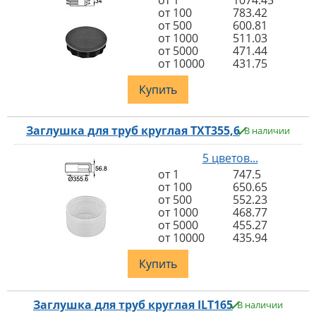
от 1
1074.45
от 100
783.42
от 500
600.81
от 1000
511.03
от 5000
471.44
от 10000
431.75
Купить
Заглушка для труб круглая TXT355,6
В наличии
5 цветов...
от 1
747.5
от 100
650.65
от 500
552.23
от 1000
468.77
от 5000
455.27
от 10000
435.94
Купить
Заглушка для труб круглая ILT165
В наличии