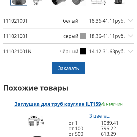
111021001
белый
18.36-41.11руб.
111021001
серый
18.36-41.11руб.
111021001N
чёрный
14.12-31.63руб.
Заказать
Похожие товары
Заглушка для труб круглая ILT159
В наличии
3 цвета...
от 1
1089.41
от 100
796.22
от 500
613.29