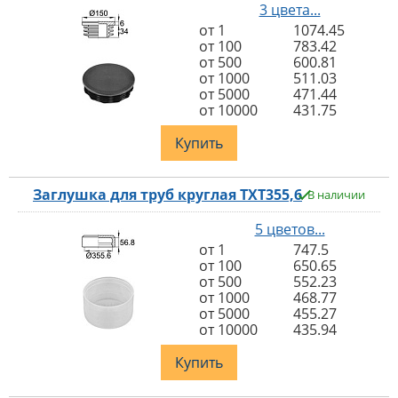
3 цвета...
от 1
1074.45
от 100
783.42
от 500
600.81
от 1000
511.03
от 5000
471.44
от 10000
431.75
Купить
Заглушка для труб круглая TXT355,6
В наличии
5 цветов...
от 1
747.5
от 100
650.65
от 500
552.23
от 1000
468.77
от 5000
455.27
от 10000
435.94
Купить