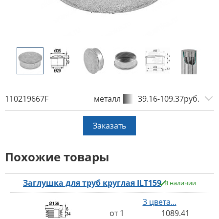
110219667F
металл
39.16-109.37руб.
Заказать
Похожие товары
Заглушка для труб круглая ILT159
В наличии
3 цвета...
от 1
1089.41