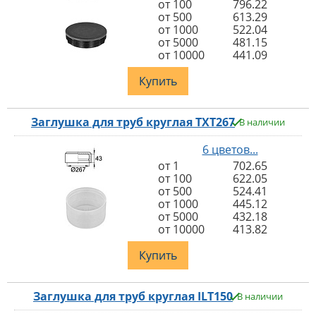
от 100
796.22
от 500
613.29
от 1000
522.04
от 5000
481.15
от 10000
441.09
Купить
Заглушка для труб круглая TXT267
В наличии
6 цветов...
от 1
702.65
от 100
622.05
от 500
524.41
от 1000
445.12
от 5000
432.18
от 10000
413.82
Купить
Заглушка для труб круглая ILT150
В наличии