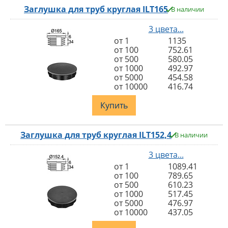
Заглушка для труб круглая ILT165
В наличии
3 цвета...
от 1
1135
от 100
752.61
от 500
580.05
от 1000
492.97
от 5000
454.58
от 10000
416.74
Купить
Заглушка для труб круглая ILT152,4
В наличии
3 цвета...
от 1
1089.41
от 100
789.65
от 500
610.23
от 1000
517.45
от 5000
476.97
от 10000
437.05