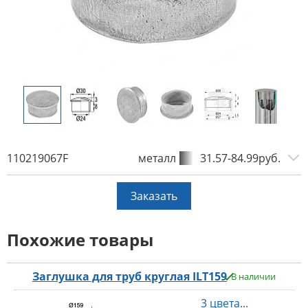
110219067F
металл
31.57-84.99руб.
Заказать
Похожие товары
Заглушка для труб круглая ILT159
В наличии
3 цвета...