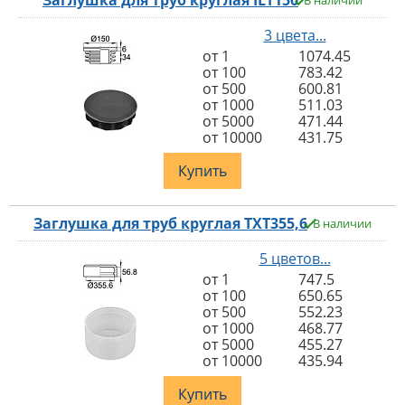
Заглушка для труб круглая ILT150
В наличии
3 цвета...
от 1
1074.45
от 100
783.42
от 500
600.81
от 1000
511.03
от 5000
471.44
от 10000
431.75
Купить
Заглушка для труб круглая TXT355,6
В наличии
5 цветов...
от 1
747.5
от 100
650.65
от 500
552.23
от 1000
468.77
от 5000
455.27
от 10000
435.94
Купить