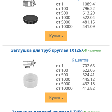
от 1
1089.41
от 100
796.22
от 500
613.29
от 1000
522.04
от 5000
481.15
от 10000
441.09
Купить
Заглушка для труб круглая TXT267
В наличии
6 цветов...
от 1
702.65
от 100
622.05
от 500
524.41
от 1000
445.12
от 5000
432.18
от 10000
413.82
Купить