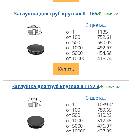
Заглушка для труб круглая ILT165
В наличии
3 цвета...
от 1
1135
от 100
752.61
от 500
580.05
от 1000
492.97
от 5000
454.58
от 10000
416.74
Купить
Заглушка для труб круглая ILT152,4
В наличии
3 цвета...
от 1
1089.41
от 100
789.65
от 500
610.23
от 1000
517.45
от 5000
476.97
от 10000
437.05