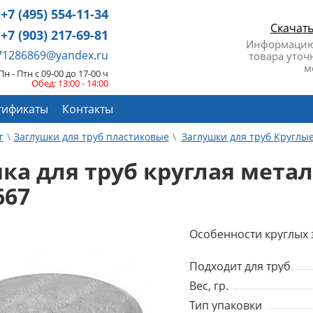
+7 (495) 554-11-34
Скачат
+7 (903) 217-69-81
Информацию
671286869@yandex.ru
товара уточ
м
Пн - Птн с 09-00 до 17-00 ч
Обед: 13:00 - 14:00
тификаты
Контакты
г
Заглушки для труб пластиковые
Заглушки для труб Круглы
ка для труб круглая мета
667
Особенности круглых 
Подходит для труб
Вес, гр.
Тип упаковки