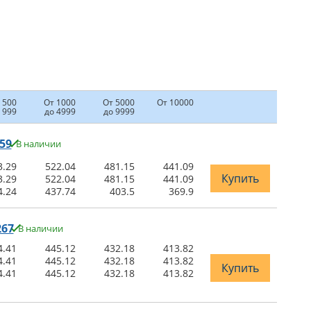
 500
От 1000
От 5000
От 10000
 999
до 4999
до 9999
59
В наличии
3.29
522.04
481.15
441.09
Купить
3.29
522.04
481.15
441.09
4.24
437.74
403.5
369.9
267
В наличии
4.41
445.12
432.18
413.82
4.41
445.12
432.18
413.82
Купить
4.41
445.12
432.18
413.82