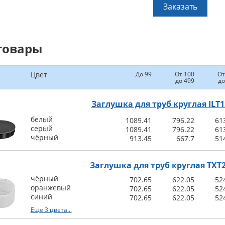
Заказать
товары
Цвет
До 99
От 100
От
до 499
до
Заглушка для труб круглая ILT1
белый
1089.41
796.22
61
серый
1089.41
796.22
61
чёрный
913.45
667.7
51
Заглушка для труб круглая TXT
чёрный
702.65
622.05
52
оранжевый
702.65
622.05
52
синий
702.65
622.05
52
Еще 3 цвета...