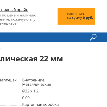
ь полный прайс
Ваш заказ
 по цене и наличию
на сумму
0 руб.
няйте, пожалуйста, у
енеджера
е
ллическая 22 мм
заглушек
Внутренние,
Металлические
Ø22 x 1.2
0.00
Картонная коробка