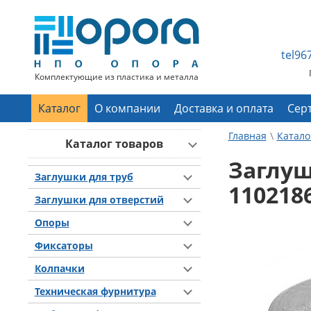
tel9
Комплектующие из пластика и металла
Каталог
О компании
Доставка и оплата
Сер
Главная
Катало
Каталог товаров
Заглуш
Заглушки для труб
110218
Заглушки для отверстий
Опоры
Фиксаторы
Колпачки
Техническая фурнитура