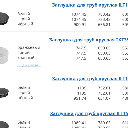
Заглушка для труб круглая ILT1
белый
1074.45
783.42
60
серый
1074.45
783.42
60
чёрный
900.91
656.81
50
Заглушка для труб круглая TXT35
оранжевый
747.5
650.65
55
синий
747.5
650.65
55
красный
747.5
650.65
55
Еще 2 цвета...
Заглушка для труб круглая ILT1
белый
1135
752.61
58
серый
1135
752.61
58
чёрный
951.74
631.07
48
Заглушка для труб круглая ILT15
белый
1089.41
789.65
61
серый
1089.41
789.65
61