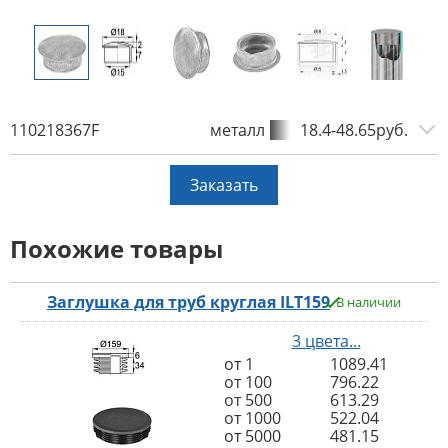
110218367F
металл
18.4-48.65руб.
Заказать
Похожие товары
Заглушка для труб круглая ILT159
В наличии
3 цвета...
от 1
1089.41
от 100
796.22
от 500
613.29
от 1000
522.04
от 5000
481.15