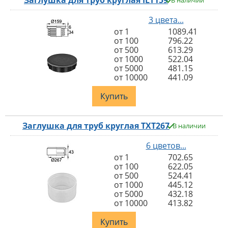
Заглушка для труб круглая ILT159
В наличии
3 цвета...
от 1
1089.41
от 100
796.22
от 500
613.29
от 1000
522.04
от 5000
481.15
от 10000
441.09
Купить
Заглушка для труб круглая TXT267
В наличии
6 цветов...
от 1
702.65
от 100
622.05
от 500
524.41
от 1000
445.12
от 5000
432.18
от 10000
413.82
Купить