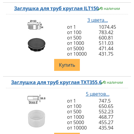
Заглушка для труб круглая ILT150
В наличии
3 цвета...
от 1
1074.45
от 100
783.42
от 500
600.81
от 1000
511.03
от 5000
471.44
от 10000
431.75
Купить
Заглушка для труб круглая TXT355,6
В наличии
5 цветов...
от 1
747.5
от 100
650.65
от 500
552.23
от 1000
468.77
от 5000
455.27
от 10000
435.94