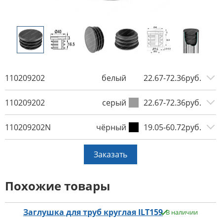
110209202
белый
22.67-72.36руб.
110209202
серый
22.67-72.36руб.
110209202N
чёрный
19.05-60.72руб.
Заказать
Похожие товары
Заглушка для труб круглая ILT159
В наличии