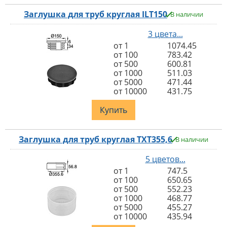
Заглушка для труб круглая ILT150
В наличии
3 цвета...
от 1
1074.45
от 100
783.42
от 500
600.81
от 1000
511.03
от 5000
471.44
от 10000
431.75
Купить
Заглушка для труб круглая TXT355,6
В наличии
5 цветов...
от 1
747.5
от 100
650.65
от 500
552.23
от 1000
468.77
от 5000
455.27
от 10000
435.94