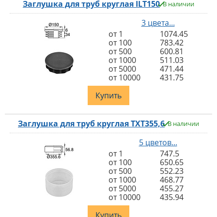
Заглушка для труб круглая ILT150
В наличии
3 цвета...
от 1
1074.45
от 100
783.42
от 500
600.81
от 1000
511.03
от 5000
471.44
от 10000
431.75
Купить
Заглушка для труб круглая TXT355,6
В наличии
5 цветов...
от 1
747.5
от 100
650.65
от 500
552.23
от 1000
468.77
от 5000
455.27
от 10000
435.94
Купить