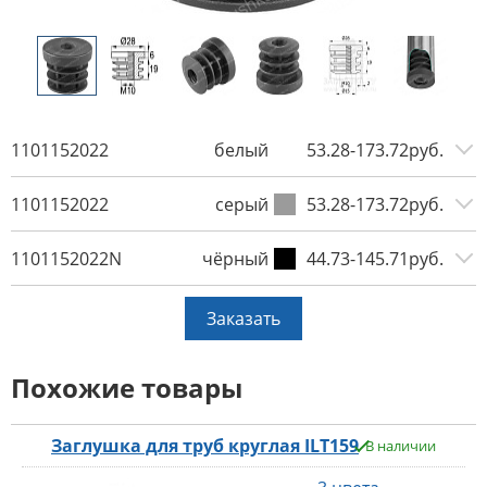
1101152022
белый
53.28-173.72руб.
1101152022
серый
53.28-173.72руб.
1101152022N
чёрный
44.73-145.71руб.
Заказать
Похожие товары
Заглушка для труб круглая ILT159
В наличии