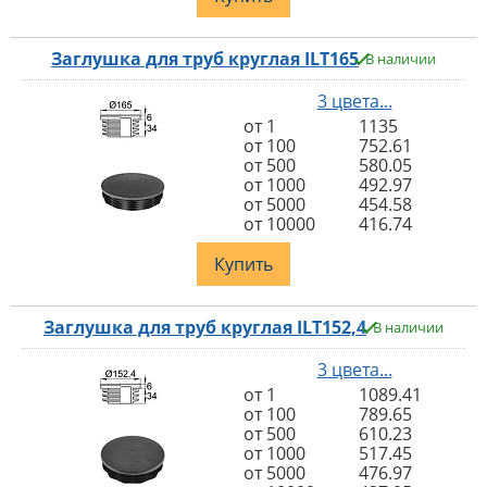
Заглушка для труб круглая ILT165
В наличии
3 цвета...
от 1
1135
от 100
752.61
от 500
580.05
от 1000
492.97
от 5000
454.58
от 10000
416.74
Купить
Заглушка для труб круглая ILT152,4
В наличии
3 цвета...
от 1
1089.41
от 100
789.65
от 500
610.23
от 1000
517.45
от 5000
476.97