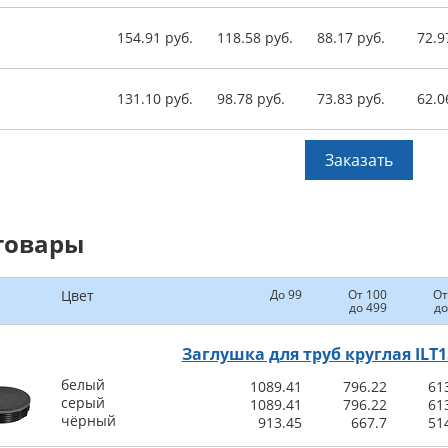
154.91 руб.
118.58 руб.
88.17 руб.
72.9
131.10 руб.
98.78 руб.
73.83 руб.
62.0
Заказать
товары
Цвет
До 99
От 100
От
до 499
до
Заглушка для труб круглая ILT1
белый
1089.41
796.22
61
серый
1089.41
796.22
61
чёрный
913.45
667.7
51