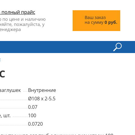
ь полный прайс
Ваш заказ
 по цене и наличию
на сумму
0 руб.
няйте, пожалуйста, у
енеджера
е
С
заглушек
Внутренние
Ø108 x 2-5.5
0.07
, шт.
100
0.0720