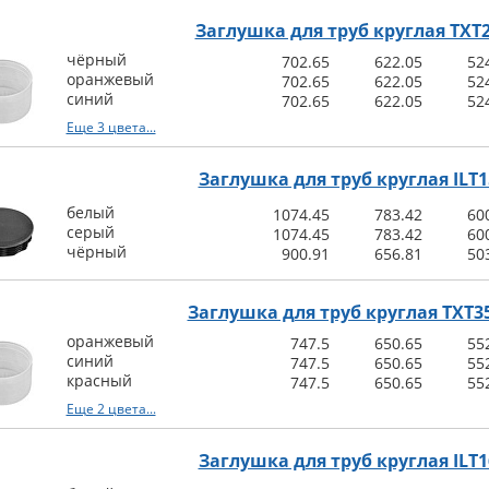
Заглушка для труб круглая TXT
чёрный
702.65
622.05
52
оранжевый
702.65
622.05
52
синий
702.65
622.05
52
Еще 3 цвета...
Заглушка для труб круглая ILT1
белый
1074.45
783.42
60
серый
1074.45
783.42
60
чёрный
900.91
656.81
50
Заглушка для труб круглая TXT35
оранжевый
747.5
650.65
55
синий
747.5
650.65
55
красный
747.5
650.65
55
Еще 2 цвета...
Заглушка для труб круглая ILT1