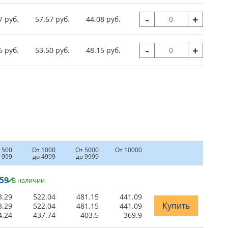
-
+
7 руб.
57.67 руб.
44.08 руб.
-
+
6 руб.
53.50 руб.
48.15 руб.
 500
От 1000
От 5000
От 10000
 999
до 4999
до 9999
59
В наличии
3.29
522.04
481.15
441.09
Купить
3.29
522.04
481.15
441.09
4.24
437.74
403.5
369.9