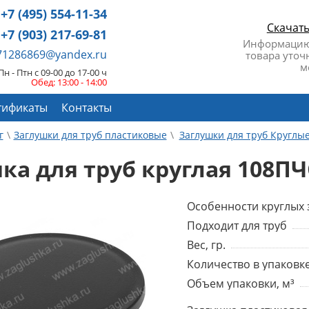
+7 (495) 554-11-34
Скачат
+7 (903) 217-69-81
Информацию
671286869@yandex.ru
товара уточ
м
Пн - Птн с 09-00 до 17-00 ч
Обед: 13:00 - 14:00
тификаты
Контакты
г
Заглушки для труб пластиковые
Заглушки для труб Круглы
ка для труб круглая 108ПЧ
Особенности круглых 
Подходит для труб
Вес, гр.
Количество в упаковке
Объем упаковки, м³